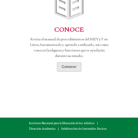
CONOCE
Revisa el manual de procedimientos del MEVyT en
Línea Automatizado y aprende a utilizarlo, así como
conocer las figuras y funciones que te ayudarán
durante su estudio.
Conocer
Instituto Nacional para la Educación de los Adultos
|
Dirección Académica
|
Subdirección de Contenidos Básicos